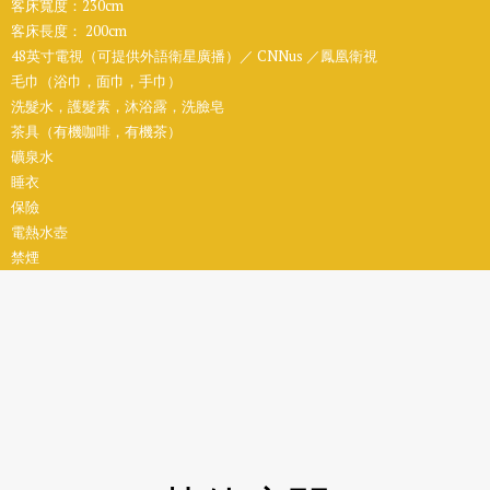
客床寬度：230cm
客床長度： 200cm
48英寸電視（可提供外語衛星廣播）／ CNNus ／鳳凰衛視
毛巾（浴巾，面巾，手巾）
洗髮水，護髮素，沐浴露，洗臉皂
茶具（有機咖啡，有機茶）
礦泉水
睡衣
保險
電熱水壺
禁煙