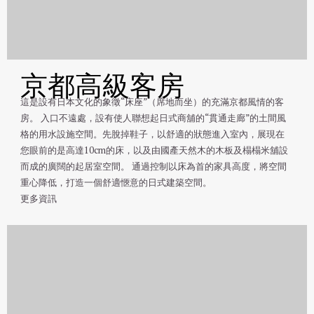
京都高級客房
這是設有日本文化的象徵“床座”（席地而坐）的充滿京都風情的客
房。 入口不遠處，設有使人聯想起日式商舖的“貫通走廊”的土間風
格的用水設施空間。先脫掉鞋子，以舒適的狀態進入室內，展現在
您眼前的是高達10cm的床，以及由國產天然木的木板及榻榻米舖設
而成的廣闊的起居室空間。 通過控制以床為首的家具高度，將空間
重心降低，打造一個舒適愜意的日式建築空間。
更多資訊