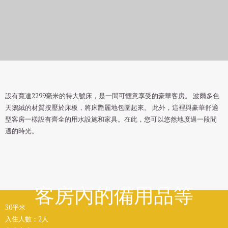
高級豪華雙人房
設有寬達2299毫米的特大號床，是一間可愜意享受的豪華客房。 波爾多色
天鵝絨的材質按壓於床板，將床艷麗地包圍起來。 此外，這裡與豪華舒適
型客房一樣設有齊全的用水設施和家具。在此，您可以悠然地度過一段閒
適的時光。
客房內的備用品等
30平米
入住人數：2人